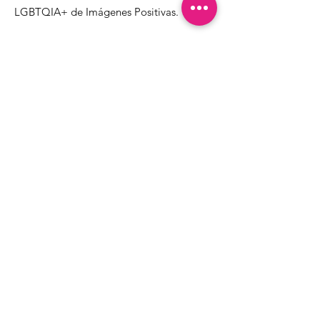
LGBTQIA+ de Imágenes Positivas.
1000 Apollo Way STE 110
Santa Rosa, CA
95407
(707) 568-5830