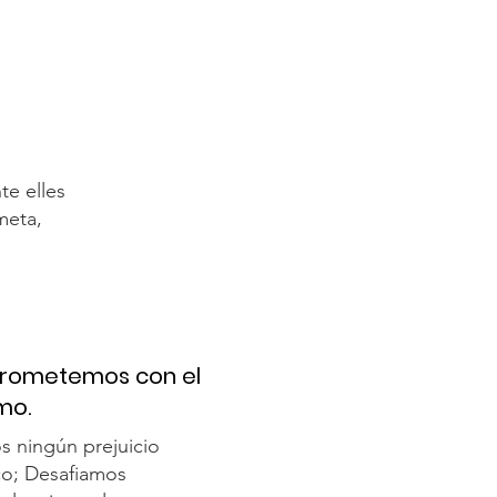
e elles
meta,
rometemos con el
mo.
s ningún prejuicio
ico; Desafiamos