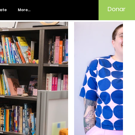
Donar
rate
More...