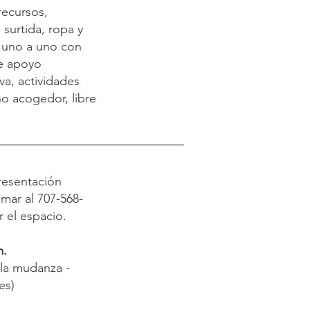
ecursos,
surtida, ropa y
o uno a uno con
e apoyo
va, actividades
o acogedor, libre
resentación
mar al 707-568-
 el espacio.
m.
 la mudanza -
es)