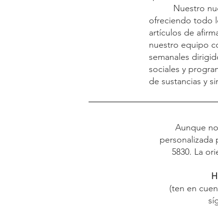
Nuestro nuevo c
ofreciendo todo l
artículos de afir
nuestro equipo c
semanales dirigido
sociales y progr
de sustancias y si
Aunque no 
personalizada 
5830. La or
H
(ten en cuen
sí