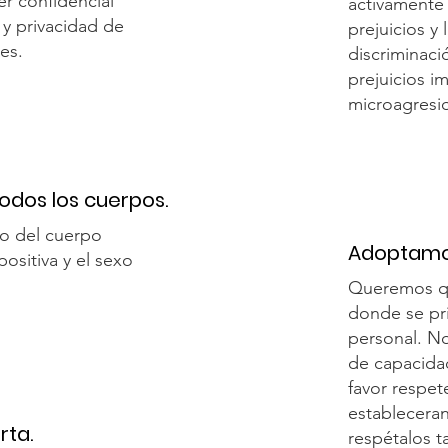
r confidencial
activamente 
 y privacidad de
prejuicios y
es.
discriminació
prejuicios im
microagresi
dos los cuerpos.
io del cuerpo
Adoptamos
positiva y el sexo
Queremos qu
donde se pri
personal. N
de capacida
favor respet
estableceran
rta.
respétalos t