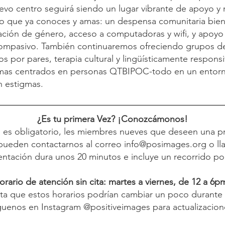
entro seguirá siendo un lugar vibrante de apoyo y r
o que ya conoces y amas: un despensa comunitaria bien 
mación de género, acceso a computadoras y wifi, y apoy
ompasivo. También continuaremos ofreciendo grupos d
s por pares, terapia cultural y lingüísticamente responsi
amas centrados en personas QTBIPOC-todo en un entorn
n estigmas.
¿Es tu primera Vez? ¡Conozcámonos!
es obligatorio, les miembres nueves que deseen una p
pueden contactarnos al correo info@posimages.org o lla
ientación dura unos 20 minutos e incluye un recorrido por
orario de
atención sin cita: martes a viernes, de 12 a 6p
ta que estos horarios podrían cambiar un poco durante
guenos en Instagram @positiveimages para actualizacion