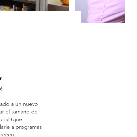
7
!
dado a un nuevo
ar el tamaño de
sonal (que
darle a programas
erecen.