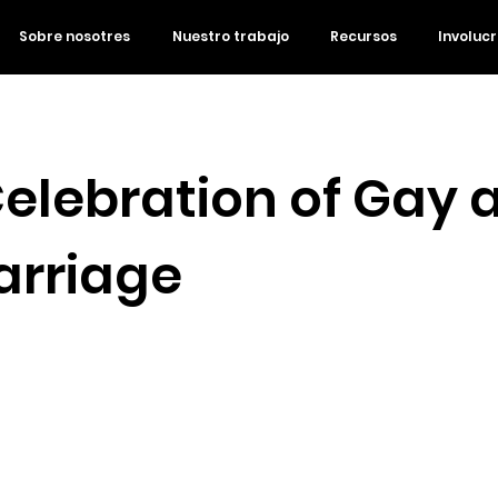
Sobre nosotres
Nuestro trabajo
Recursos
Involuc
Celebration of Gay 
arriage