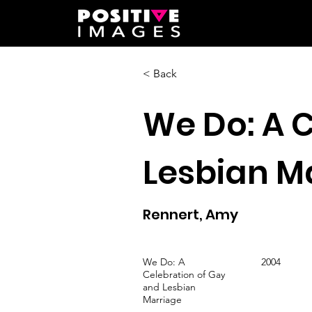
< Back
We Do: A 
Lesbian M
Rennert, Amy
We Do: A
2004
Celebration of Gay
and Lesbian
Marriage