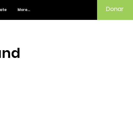
Donar
rate
More...
and