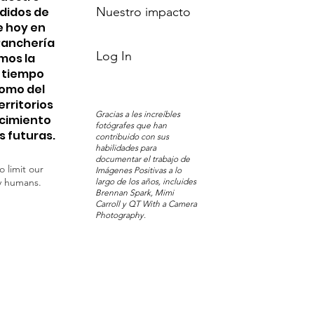
edidos de
Nuestro impacto
e hoy en
 Ranchería
Log In
mos la
n tiempo
Pomo del
erritorios
Gracias a les increíbles
ocimiento
fotógrafes que han
s futuras.
contribuido con sus
habilidades para
documentar el trabajo de
o limit our
Imágenes Positivas a lo
y humans.
largo de los años, incluides
Brennan Spark, Mimi
Carroll y QT With a Camera
Photography.