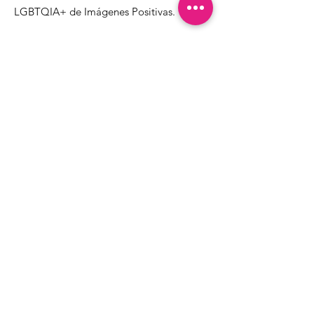
LGBTQIA+ de Imágenes Positivas.
1000 Apollo Way STE 110
Santa Rosa, CA
95407
(707) 568-5830