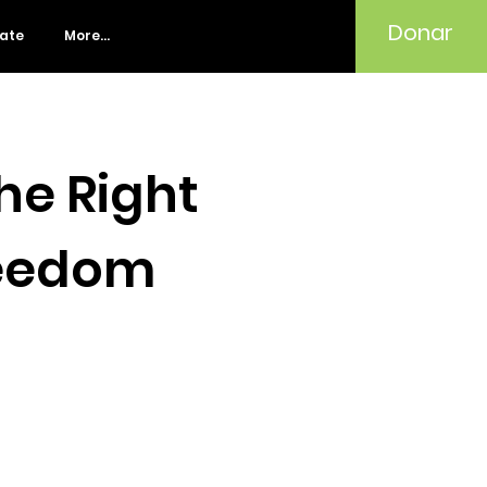
Donar
rate
More...
the Right
reedom