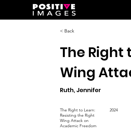
< Back
The Right 
Wing Atta
Ruth, Jennifer
The Right to Learn:
2024
Resisting the Right
Wing Attack on
Academic Freedom