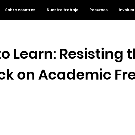
Sobre nosotres
Nuestro trabajo
Recursos
Involuc
to Learn: Resisting 
ck on Academic F