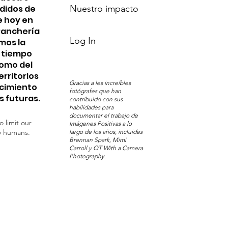
edidos de
Nuestro impacto
e hoy en
 Ranchería
Log In
mos la
n tiempo
Pomo del
erritorios
Gracias a les increíbles
ocimiento
fotógrafes que han
s futuras.
contribuido con sus
habilidades para
documentar el trabajo de
o limit our
Imágenes Positivas a lo
y humans.
largo de los años, incluides
Brennan Spark, Mimi
Carroll y QT With a Camera
Photography.