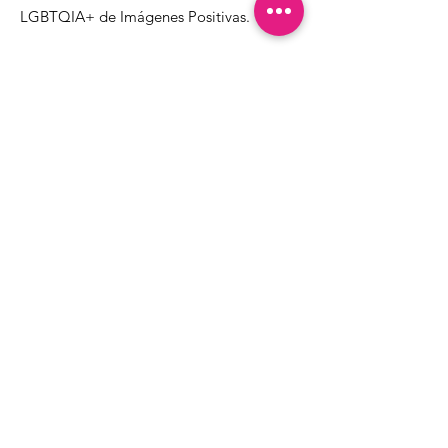
LGBTQIA+ de Imágenes Positivas.
1000 Apollo Way STE 110
Santa Rosa, CA
95407
(707) 568-5830