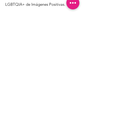
LGBTQIA+ de Imágenes Positivas.
1000 Apollo Way STE 110
Santa Rosa, CA
95407
(707) 568-5830