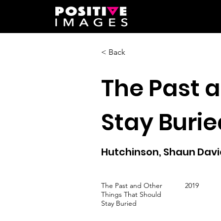
< Back
The Past 
Stay Burie
Hutchinson, Shaun Davi
The Past and Other
2019
Things That Should
Stay Buried