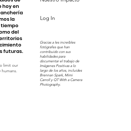
e hoy en
 Ranchería
Log In
mos la
n tiempo
Pomo del
erritorios
Gracias a les increíbles
ocimiento
fotógrafes que han
s futuras.
contribuido con sus
habilidades para
documentar el trabajo de
o limit our
Imágenes Positivas a lo
y humans.
largo de los años, incluides
Brennan Spark, Mimi
Carroll y QT With a Camera
Photography.