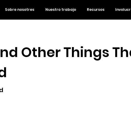
Sobre nosotres
Nuestro trabajo
Recursos
Involuc
and Other Things Th
d
d