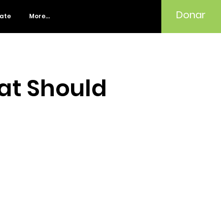
Donar
rate
More...
at Should