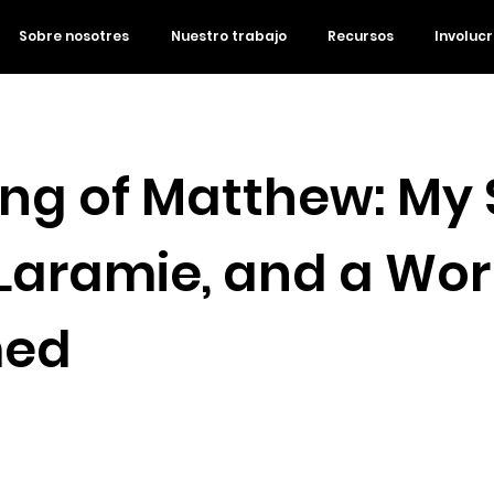
Sobre nosotres
Nuestro trabajo
Recursos
Involuc
ng of Matthew: My 
 Laramie, and a Wor
med