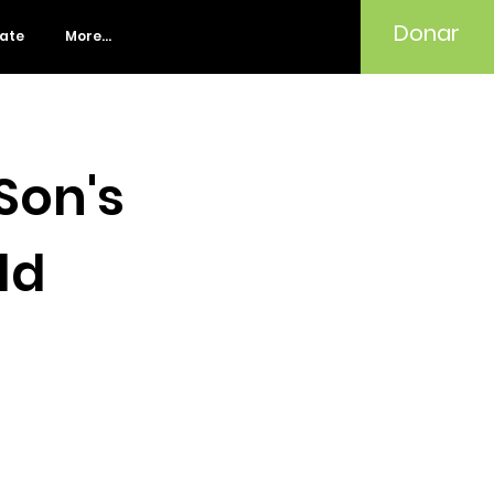
Donar
rate
More...
Son's
ld