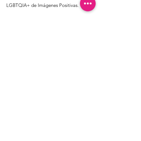
LGBTQIA+ de Imágenes Positivas.
1000 Apollo Way STE 110
Santa Rosa, CA
95407
(707) 568-5830