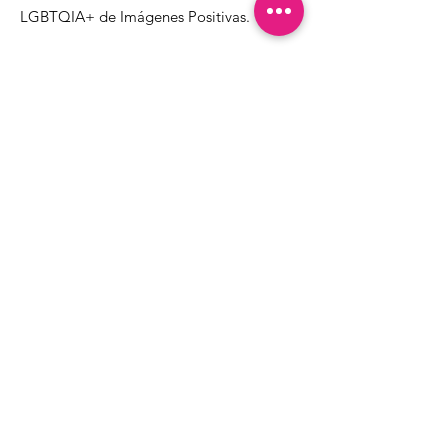
LGBTQIA+ de Imágenes Positivas.
1000 Apollo Way STE 110
Santa Rosa, CA
95407
(707) 568-5830