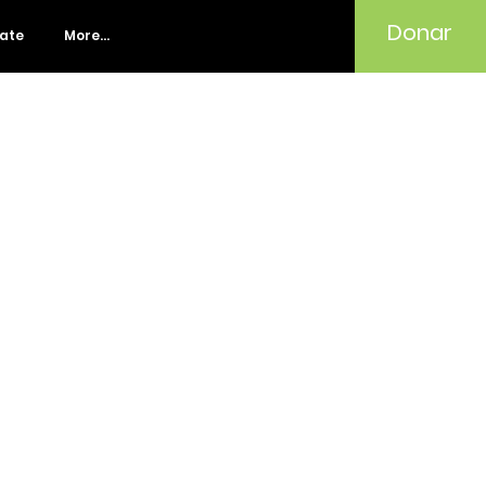
Donar
rate
More...