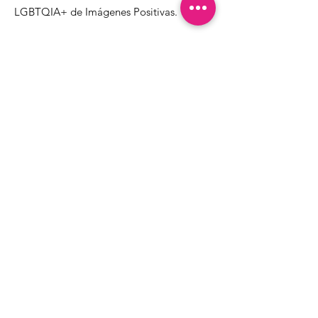
LGBTQIA+ de Imágenes Positivas.
1000 Apollo Way STE 110
Santa Rosa, CA
95407
(707) 568-5830