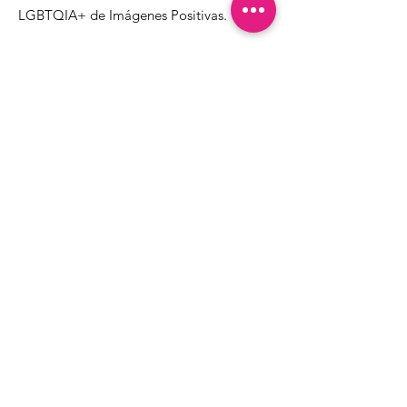
LGBTQIA+ de Imágenes Positivas.
1000 Apollo Way STE 110
Santa Rosa, CA
95407
(707) 568-5830