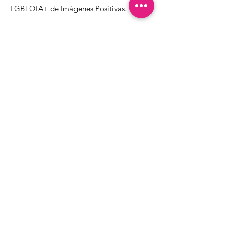
LGBTQIA+ de Imágenes Positivas.
1000 Apollo Way STE 110
Santa Rosa, CA
95407
(707) 568-5830