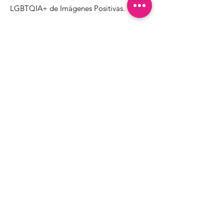
LGBTQIA+ de Imágenes Positivas.
1000 Apollo Way STE 110
Santa Rosa, CA
95407
(707) 568-5830