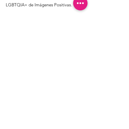
LGBTQIA+ de Imágenes Positivas.
1000 Apollo Way STE 110
Santa Rosa, CA
95407
(707) 568-5830