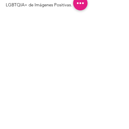
LGBTQIA+ de Imágenes Positivas.
1000 Apollo Way STE 110
Santa Rosa, CA
95407
(707) 568-5830