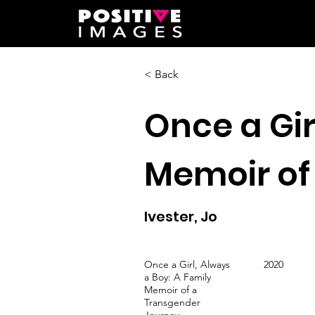
< Back
Once a Gir
Memoir of
Ivester, Jo
Once a Girl, Always
2020
a Boy: A Family
Memoir of a
Transgender