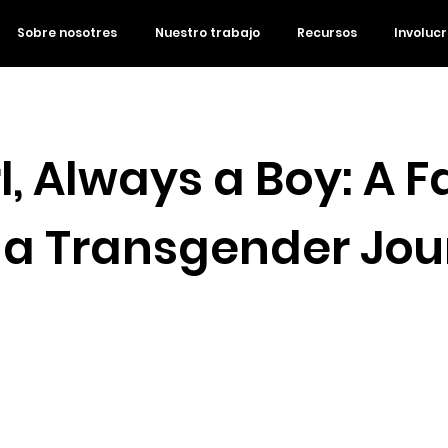
Sobre nosotres
Nuestro trabajo
Recursos
Involuc
l, Always a Boy: A F
 a Transgender Jo