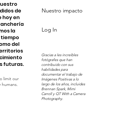
nuestro
edidos de
Nuestro impacto
e hoy en
 Ranchería
Log In
mos la
n tiempo
Pomo del
erritorios
Gracias a les increíbles
ocimiento
fotógrafes que han
s futuras.
contribuido con sus
habilidades para
documentar el trabajo de
o limit our
Imágenes Positivas a lo
y humans.
largo de los años, incluides
Brennan Spark, Mimi
Carroll y QT With a Camera
Photography.