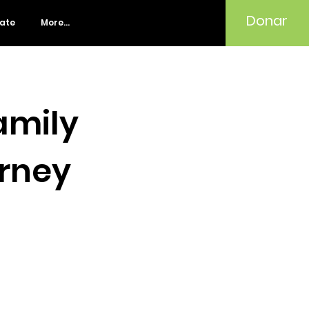
Donar
rate
More...
amily
urney