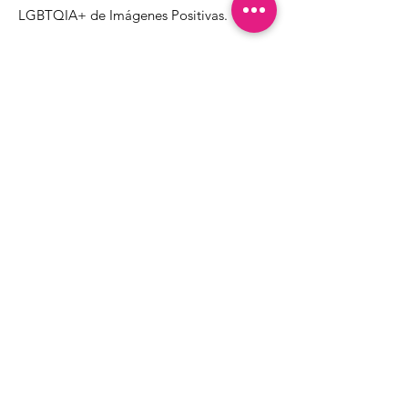
LGBTQIA+ de Imágenes Positivas.
1000 Apollo Way STE 110
Santa Rosa, CA
95407
(707) 568-5830