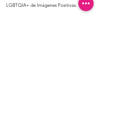
LGBTQIA+ de Imágenes Positivas.
1000 Apollo Way STE 110
Santa Rosa, CA
95407
(707) 568-5830