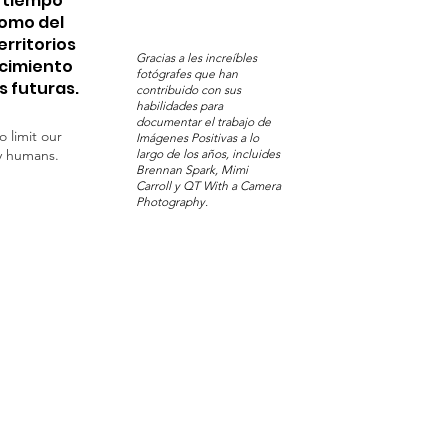
n tiempo
Pomo del
erritorios
Gracias a les increíbles
ocimiento
fotógrafes que han
s futuras.
contribuido con sus
habilidades para
documentar el trabajo de
o limit our
Imágenes Positivas a lo
y humans.
largo de los años, incluides
Brennan Spark, Mimi
Carroll y QT With a Camera
Photography.