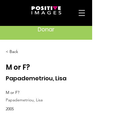
Donar
< Back
M or F?
Papademetriou, Lisa
M or F?
Papademetriou, Lisa
2005