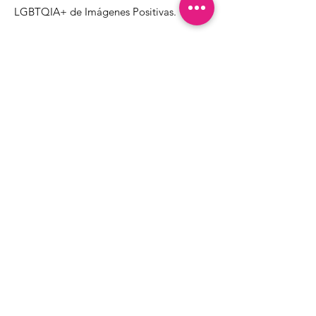
LGBTQIA+ de Imágenes Positivas.
1000 Apollo Way STE 110
Santa Rosa, CA
95407
(707) 568-5830