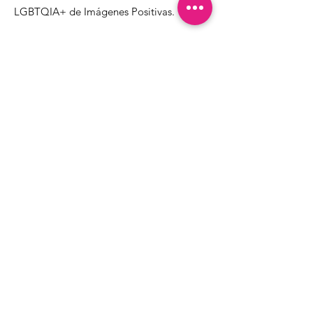
LGBTQIA+ de Imágenes Positivas.
1000 Apollo Way STE 110
Santa Rosa, CA
95407
(707) 568-5830