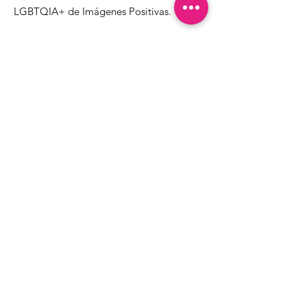
LGBTQIA+ de Imágenes Positivas.
1000 Apollo Way STE 110
Santa Rosa, CA
95407
(707) 568-5830