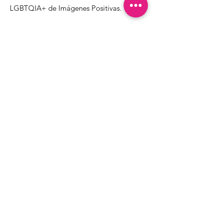
LGBTQIA+ de Imágenes Positivas.
1000 Apollo Way STE 110
Santa Rosa, CA
95407
(707) 568-5830