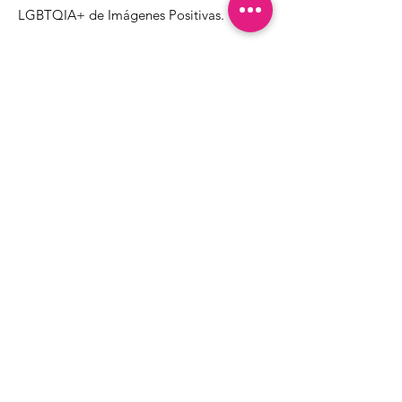
LGBTQIA+ de Imágenes Positivas.
1000 Apollo Way STE 110
Santa Rosa, CA
95407
(707) 568-5830