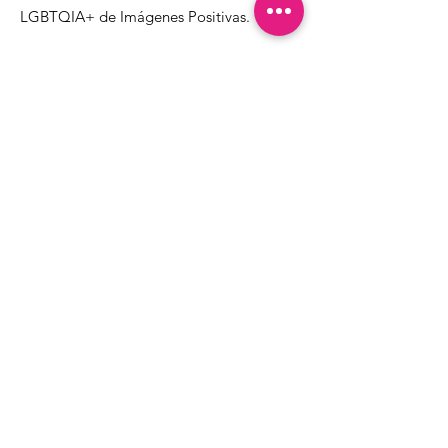
LGBTQIA+ de Imágenes Positivas.
1000 Apollo Way STE 110
Santa Rosa, CA
95407
(707) 568-5830