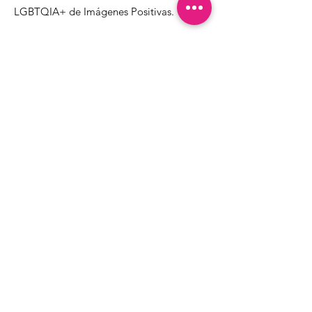
LGBTQIA+ de Imágenes Positivas.
1000 Apollo Way STE 110
Santa Rosa, CA
95407
(707) 568-5830