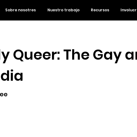
Sobre nosotres
Nuestro trabajo
Recursos
Involuc
y Queer: The Gay a
dia
Lee