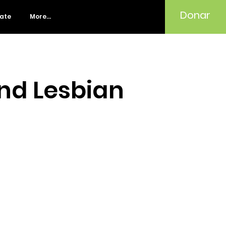
Donar
rate
More...
nd Lesbian