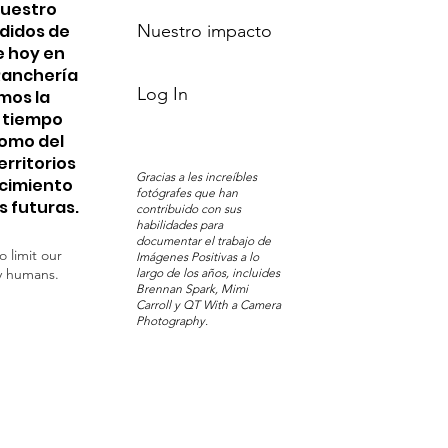
nuestro
edidos de
Nuestro impacto
e hoy en
 Ranchería
Log In
mos la
n tiempo
Pomo del
erritorios
Gracias a les increíbles
ocimiento
fotógrafes que han
s futuras.
contribuido con sus
habilidades para
documentar el trabajo de
o limit our
Imágenes Positivas a lo
y humans.
largo de los años, incluides
Brennan Spark, Mimi
Carroll y QT With a Camera
Photography.