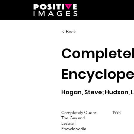
< Back
Completel
Encyclope
Hogan, Steve; Hudson, 
Completely Queer:
1998
The Gay and
Lesbian
Encyclopedia