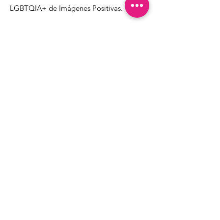
LGBTQIA+ de Imágenes Positivas.
1000 Apollo Way STE 110
Santa Rosa, CA
95407
(707) 568-5830