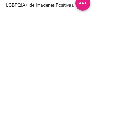
LGBTQIA+ de Imágenes Positivas.
1000 Apollo Way STE 110
Santa Rosa, CA
95407
(707) 568-5830