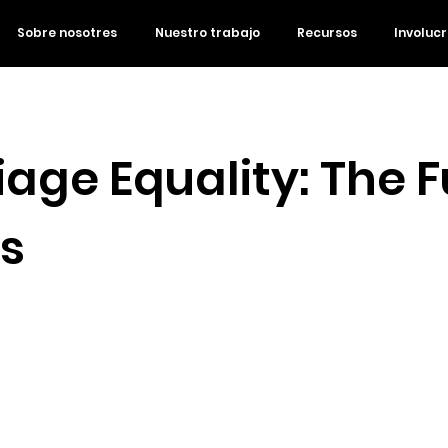
Sobre nosotres
Nuestro trabajo
Recursos
Involuc
iage Equality: The F
ts