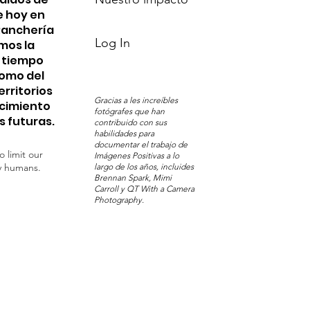
e hoy en
 Ranchería
Log In
mos la
n tiempo
Pomo del
erritorios
Gracias a les increíbles
ocimiento
fotógrafes que han
s futuras.
contribuido con sus
habilidades para
documentar el trabajo de
o limit our
Imágenes Positivas a lo
y humans.
largo de los años, incluides
Brennan Spark, Mimi
Carroll y QT With a Camera
Photography.