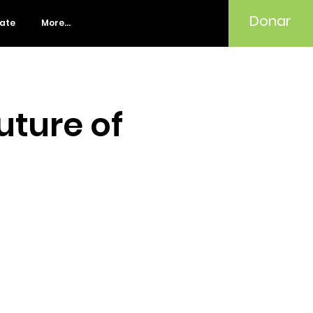
Donar
rate
More...
uture of