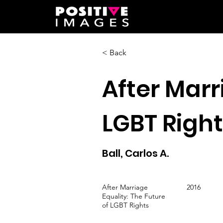
< Back
After Marr
LGBT Righ
Ball, Carlos A.
After Marriage
2016
Equality: The Future
of LGBT Rights