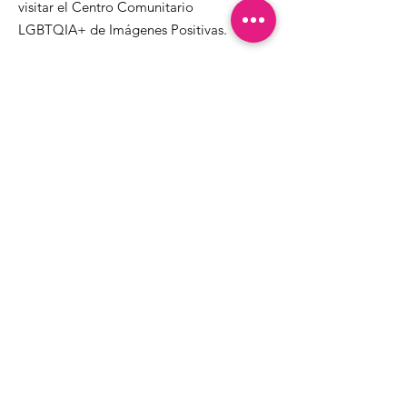
visitar el Centro Comunitario
LGBTQIA+ de Imágenes Positivas.
1000 Apollo Way STE 110
Santa Rosa, CA
95407
(707) 568-5830