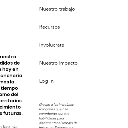
Nuestro trabajo
Recursos
Involucrate
nuestro
edidos de
Nuestro impacto
e hoy en
 Ranchería
Log In
mos la
n tiempo
Pomo del
erritorios
Gracias a les increíbles
ocimiento
fotógrafes que han
s futuras.
contribuido con sus
habilidades para
documentar el trabajo de
o limit our
Imágenes Positivas a lo